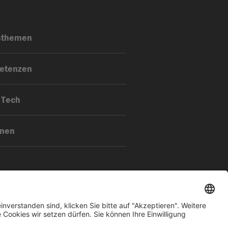
sthemen
etenzen
 Tech
onen