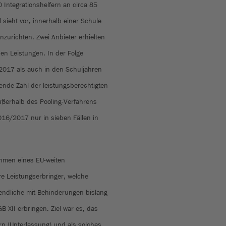
 Integrationshelfern an circa 85
l sieht vor, innerhalb einer Schule
nzurichten. Zwei Anbieter erhielten
en Leistungen. In der Folge
2017 als auch in den Schuljahren
de Zahl der leistungsberechtigten
ußerhalb des Pooling-Verfahrens
16/2017 nur in sieben Fällen in
hmen eines EU-weiten
e Leistungserbringer, welche
endliche mit Behinderungen bislang
 XII erbringen. Ziel war es, das
rn (Unterlassung) und als solches