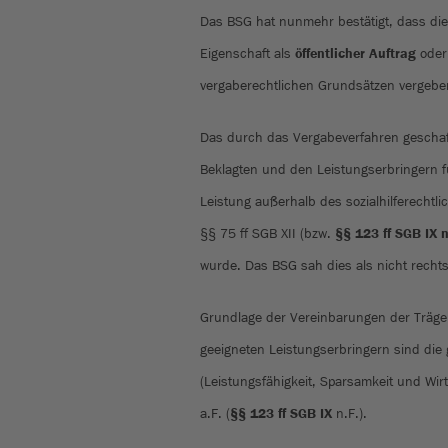
Das BSG hat nunmehr bestätigt, dass die
Eigenschaft als
öffentlicher Auftrag
ode
vergaberechtlichen Grundsätzen vergebe
Das durch das Vergabeverfahren geschaf
Beklagten und den Leistungserbringern fü
Leistung außerhalb des sozialhilferechtl
§§ 75 ff SGB XII (bzw.
§§ 123 ff SGB IX n
wurde. Das BSG sah dies als nicht recht
Grundlage der Vereinbarungen der Träger
geeigneten Leistungserbringern sind die g
(Leistungsfähigkeit, Sparsamkeit und Wirt
a.F. (
§§ 123 ff SGB IX
n.F.).