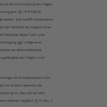
BSG bei der Entscheidung des Trägers
barung gem. §§ 75 ff SGB XII
igt werden. Dies betrifft insbesondere
ger darf demnach ein Angebot eines
auf fehlenden Bedarf oder unter
rbringung (ggf. infolge einer
sätze der Wirtschaftlichkeit,
ngsfähigkeit des Trägers nicht
erbringer dürfe insbesondere nicht
ass ein anderer Bewerber die
ussetzung ist, dass die von dem
 dem externen Vergleich (§ 75 Abs. 2