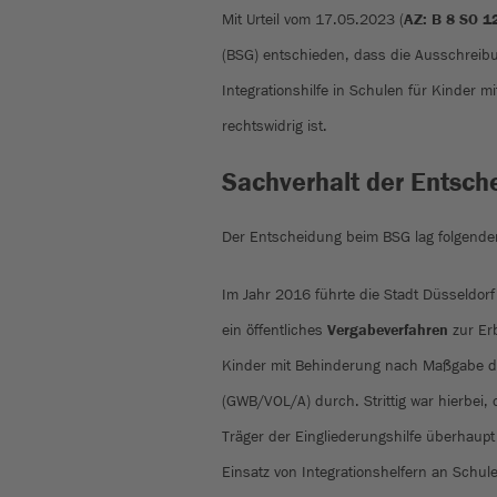
Mit Urteil vom 17.05.2023 (
AZ: B 8 SO 1
(BSG) entschieden, dass die Ausschreib
Integrationshilfe in Schulen für Kinder m
rechtswidrig ist.
Sachverhalt der Entsch
Der Entscheidung beim BSG lag folgende
Im Jahr 2016 führte die Stadt Düsseldorf 
ein öffentliches
Vergabeverfahren
zur Er
Kinder mit Behinderung nach Maßgabe 
(GWB/VOL/A) durch. Strittig war hierbei, 
Träger der Eingliederungshilfe überhaup
Einsatz von Integrationshelfern an Schul