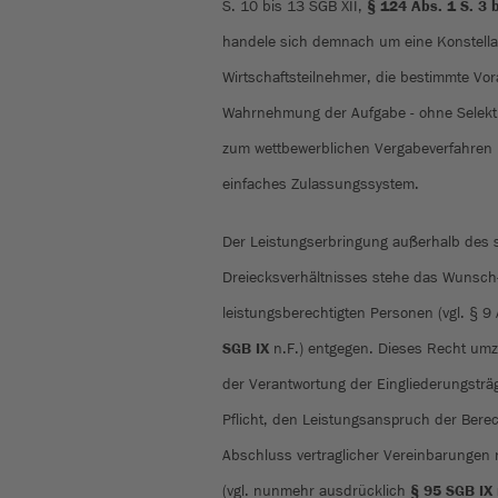
S. 10 bis 13 SGB XII,
§ 124 Abs. 1
S. 3 
handele sich demnach um eine Konstellati
Wirtschaftsteilnehmer, die bestimmte Vor
Wahrnehmung der Aufgabe - ohne Selektivi
zum wettbewerblichen Vergabeverfahren h
einfaches Zulassungssystem.
Der Leistungserbringung außerhalb des so
Dreiecksverhältnisses stehe das Wunsch
leistungsberechtigten Personen (vgl. § 9
SGB IX
n.F.) entgegen. Dieses Recht umzu
der Verantwortung der Eingliederungsträge
Pflicht, den Leistungsanspruch der Bere
Abschluss vertraglicher Vereinbarungen n
(vgl. nunmehr ausdrücklich
§ 95 SGB IX 