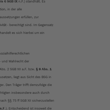
bis 6 SGB IX
n.F.) standhält. Es
on, in der alle
aussetzungen erfüllen, zur
tät - berechtigt sind. Im Gegensatz
andelt es sich hierbei um ein
zialhilferechtlichen
- und Wahlrecht der
 Abs. 2 SGB XII a.F. bzw.
§ 8 Abs. 1
setzen, liegt aus Sicht des BSG in
r. Den Träger trifft demzufolge die
chtigten insbesondere auch durch
ach §§ 75 ff SGB XII sicherzustellen
n.F
.). Entscheidend ist insoweit die