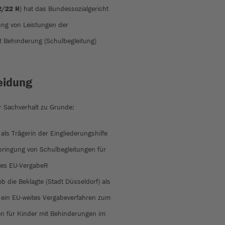
2/22 R
) hat das Bundessozialgericht
ung von Leistungen der
it Behinderung (Schulbegleitung)
eidung
r Sachverhalt zu Grunde:
als Trägerin der Eingliederungshilfe
bringung von Schulbegleitungen für
des EU-VergabeR
ob die Beklagte (Stadt Düsseldorf) als
t ein EU-weites Vergabeverfahren zum
en für Kinder mit Behinderungen im