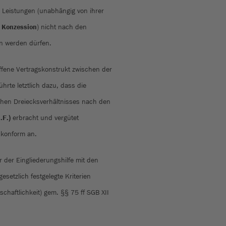
 Leistungen (unabhängig von ihrer
r
Konzession
) nicht nach den
n werden dürfen.
fene Vertragskonstrukt zwischen der
hrte letztlich dazu, dass die
ichen Dreiecksverhältnisses nach den
.F.)
erbracht und vergütet
skonform an.
 der Eingliederungshilfe mit den
esetzlich festgelegte Kriterien
schaftlichkeit) gem. §§ 75 ff SGB XII