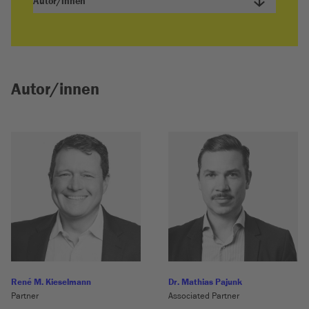
Autor/innen
Autor/innen
René M. Kieselmann
Dr. Mathias Pajunk
Partner
Associated Partner