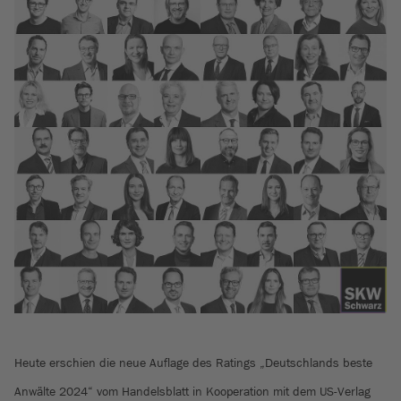
Heute erschien die neue Auflage des Ratings „Deutschlands beste
Anwälte 2024“ vom Handelsblatt in Kooperation mit dem US-Verlag