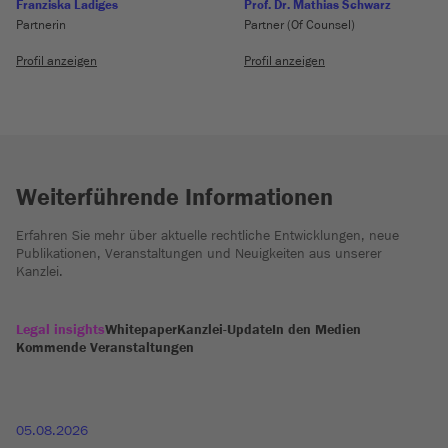
Franziska Ladiges
Prof. Dr. Mathias Schwarz
Partnerin
Partner (Of Counsel)
Profil anzeigen
Profil anzeigen
Weiterführende Informationen
Erfahren Sie mehr über aktuelle rechtliche Entwicklungen, neue
Publikationen, Veranstaltungen und Neuigkeiten aus unserer
Kanzlei.
Legal insights
Whitepaper
Kanzlei-Update
In den Medien
Kommende Veranstaltungen
05.08.2026