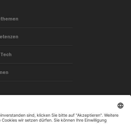
sthemen
etenzen
 Tech
onen