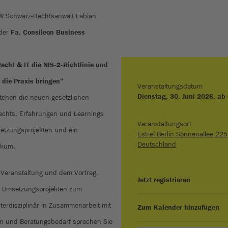
 Schwarz-Rechtsanwalt Fabian
 der
Fa. Consileon Business
echt & IT die NIS‑2‑Richtlinie und
die Praxis bringen“
Veranstaltungsdatum
Dienstag, 30. Juni 2026, ab
stehen die neuen gesetzlichen
echts, Erfahrungen und Learnings
Veranstaltungsort
setzungsprojekten und ein
Estrel Berlin Sonnenallee 22
Deutschland
likum.
r Veranstaltung und dem Vortrag.
Jetzt registrieren
en Umsetzungsprojekten zum
nterdisziplinär in Zusammenarbeit mit
Zum Kalender hinzufügen
en und Beratungsbedarf sprechen Sie