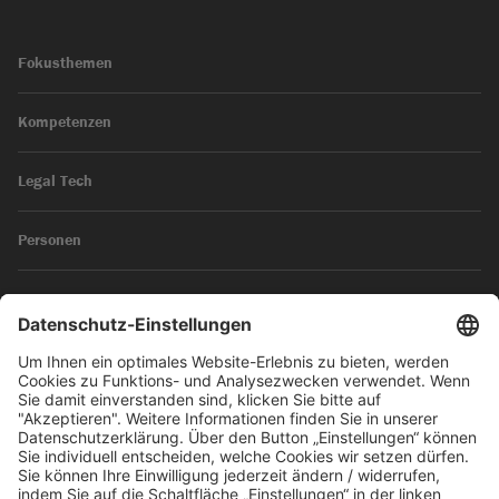
Fokusthemen
Kompetenzen
Legal Tech
Personen
News