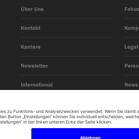
Über Uns
Foku
Kontakt
Komp
Karriere
Legal
Newsletter
Pers
International
News
Impr