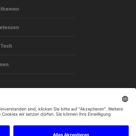
sthemen
etenzen
 Tech
onen
essum
Datenschutz