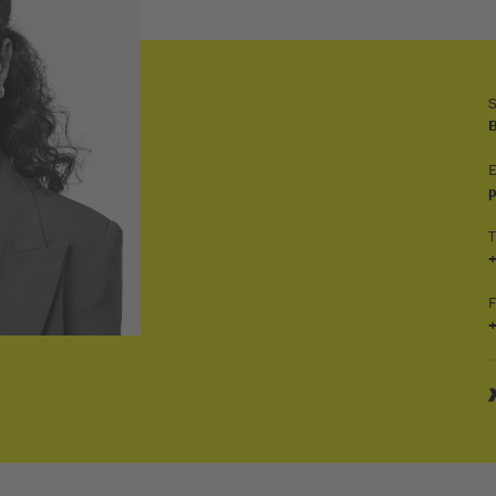
S
B
E
T
+
F
+