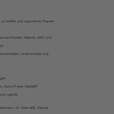
en zu treffen und spannende Themen
Service-Provider: Maersk, MSC und
ert
meinsamkeiten, Unterschiede und
ngen
on, Zukunft oder Realität?
und Logistik
artmann, Dr. Niels Witt, Claudia