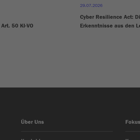
29.07.2026
Cyber Resilience Act: D
Art. 50 KI-VO
Erkenntnisse aus den L
Über Uns
Foku