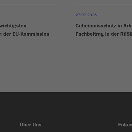
27.07.2026
 wichtigsten
Geheimnisschutz in Arb
en der EU-Kommission
Fachbeitrag in der RüS
Über Uns
Foku