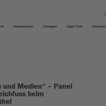
Ü
men
Kompetenzen
Lösungen
Legal Tech
Personen
m und Medien“ – Panel
eichfuss beim
ühel