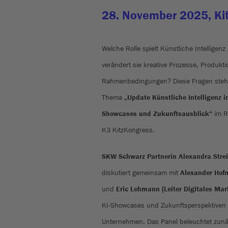
28. November 2025, Ki
Welche Rolle spielt Künstliche Intelligen
verändert sie kreative Prozesse, Produkti
Rahmenbedingungen? Diese Fragen stehe
Thema
„Update Künstliche Intelligenz 
Showcases und Zukunftsausblick“
im R
K3 KitzKongress.
SKW Schwarz Partnerin Alexandra Stre
diskutiert gemeinsam mit
Alexander Hof
und
Eric Lehmann (Leiter Digitales Mar
KI-Showcases und Zukunftsperspektiven 
Unternehmen. Das Panel beleuchtet zunä