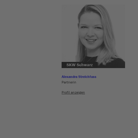
SKW Schwarz
Alexandra Streichfuss
Partnerin
Profil anzeigen