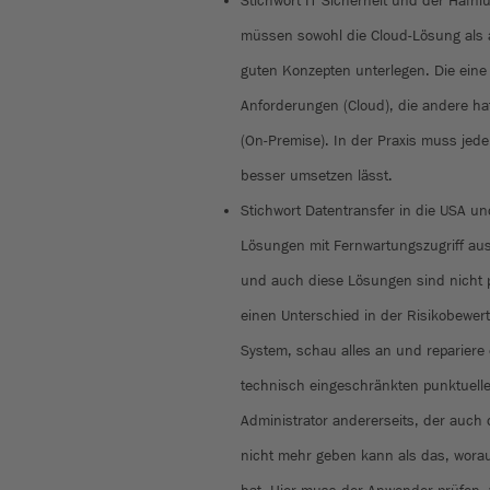
Stichwort IT Sicherheit und der Hafni
müssen sowohl die Cloud-Lösung als 
guten Konzepten unterlegen. Die eine 
Anforderungen (Cloud), die andere h
(On-Premise). In der Praxis muss jede
besser umsetzen lässt.
Stichwort Datentransfer in die USA u
Lösungen mit Fernwartungszugriff au
und auch diese Lösungen sind nicht p
einen Unterschied in der Risikobewe
System, schau alles an und repariere
technisch eingeschränkten punktuelle
Administrator andererseits, der auch
nicht mehr geben kann als das, worauf