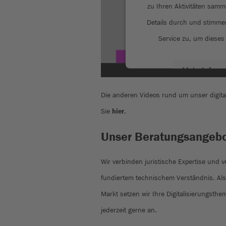
zu Ihren Aktivitäten samme
Details durch und stimme
Service zu, um dieses
Mehr Inform
Die anderen Videos rund um unser digit
Akzepti
Sie
hier
.
Unser Beratungsangeb
powered by
Usercentric
Platf
Wir verbinden juristische Expertise und v
fundiertem technischem Verständnis. Als
Markt setzen wir Ihre Digitalisierungsth
jederzeit gerne an.