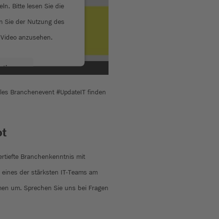
ln. Bitte lesen Sie die
n Sie der Nutzung des
 Video anzusehen.
ationen
ales Branchenevent #UpdateIT finden
eren
ot
s Consent Management
orm
ertiefte Branchenkenntnis mit
 eines der stärksten IT-Teams am
emen um. Sprechen Sie uns bei Fragen