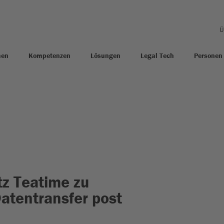
Ü
men
Kompetenzen
Lösungen
Legal Tech
Personen
tz Teatime zu
atentransfer post