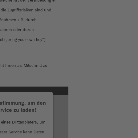
welche Art der Verarbeitung er
die Zugriffsrisiken sind und
ßnahmen z.B. durch
atoren oder durch
l („bring your own key“)
t Ihnen als Mitschnitt zur
Zustimmung, um den
vice zu laden!
eines Drittanbieters, um
ieser Service kann Daten