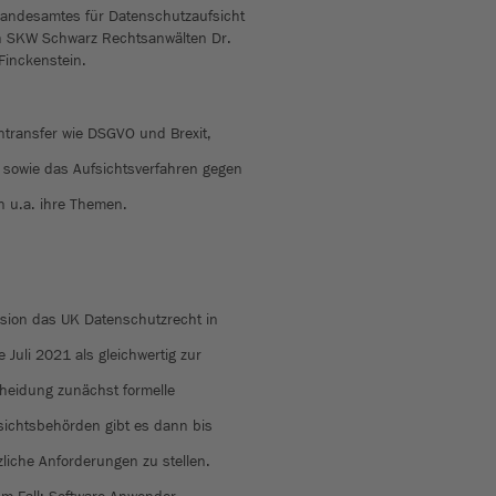
 Landesamtes für Datenschutzaufsicht
en SKW Schwarz Rechtsanwälten Dr.
Finckenstein.
ntransfer wie DSGVO und Brexit,
 sowie das Aufsichtsverfahren gegen
n u.a. ihre Themen.
ssion das UK Datenschutzrecht in
Juli 2021 als gleichwertig zur
heidung zunächst formelle
sichtsbehörden gibt es dann bis
zliche Anforderungen zu stellen.