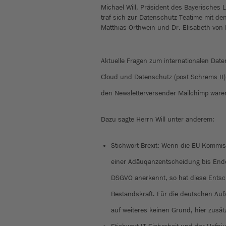
Michael Will, Präsident des Bayerisches
traf sich zur Datenschutz Teatime mit d
Matthias Orthwein und Dr. Elisabeth von 
Aktuelle Fragen zum internationalen Date
Cloud und Datenschutz (post Schrems II)
den Newsletterversender Mailchimp ware
Dazu sagte Herrn Will unter anderem:
Stichwort Brexit: Wenn die EU Kommi
einer Adäuqanzentscheidung bis Ende 
DSGVO anerkennt, so hat diese Entsc
Bestandskraft. Für die deutschen Auf
auf weiteres keinen Grund, hier zusät