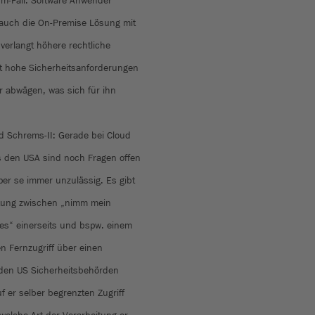
um-Fall: Software Anwender
auch die On-Premise Lösung mit
verlangt höhere rechtliche
at hohe Sicherheitsanforderungen
r abwägen, was sich für ihn
nd Schrems-II: Gerade bei Cloud
s den USA sind noch Fragen offen
er se immer unzulässig. Es gibt
rtung zwischen „nimm mein
 es“ einerseits und bspw. einem
n Fernzugriff über einen
 den US Sicherheitsbehörden
 er selber begrenzten Zugriff