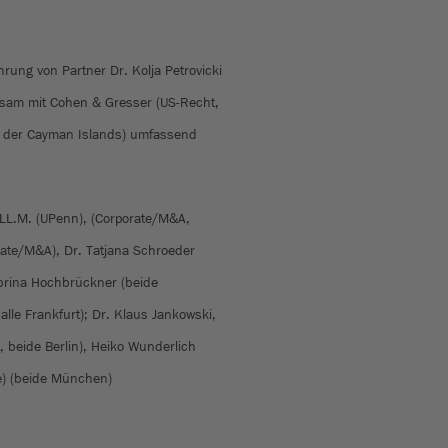
ung von Partner Dr. Kolja Petrovicki
nsam mit Cohen & Gresser (US-Recht,
t der Cayman Islands) umfassend
, LL.M. (UPenn), (Corporate/M&A,
rate/M&A), Dr. Tatjana Schroeder
abrina Hochbrückner (beide
alle Frankfurt); Dr. Klaus Jankowski,
, beide Berlin), Heiko Wunderlich
le) (beide München)