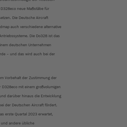
ie D328eco neue Maßstäbe für
etzen. Die Deutsche Aircraft
dmap auch verschiedene alternative
 Antriebssysteme. Die Do328 ist das
n einem deutschen Unternehmen
urde – und das wird auch bei der
dem Vorbehalt der Zustimmung der
er D328eco mit einem großvolumigen
und darüber hinaus die Entwicklung
 bei der Deutschen Aircraft fördert.
as erste Quartal 2023 erwartet,
 und andere übliche