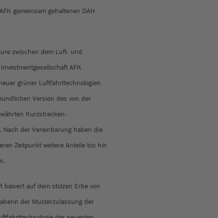
d AFK gemeinsam gehaltenen DAH
enture zwischen dem Luft- und
nvestmentgesellschaft AFK
neuer grüner Luftfahrttechnologien
eundlichen Version des von der
ewährten Kurzstrecken-
. Nach der Vereinbarung haben die
eren Zeitpunkt weitere Anteile bis hin
en.
t basiert auf dem stolzen Erbe von
nhaberin der Musterzulassung der
ftfahrttechnologie der neuesten