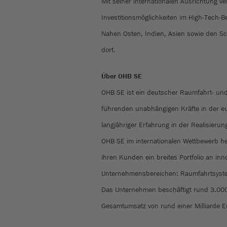
Mit seiner internationalen Ausrichtung ver
Investitionsmöglichkeiten im High-Tech-
Nahen Osten, Indien, Asien sowie den Sc
dort.
Über OHB SE
OHB SE ist ein deutscher Raumfahrt- un
führenden unabhängigen Kräfte in der eu
langjähriger Erfahrung in der Realisierung
OHB SE im internationalen Wettbewerb her
ihren Kunden ein breites Portfolio an inn
Unternehmensbereichen: Raumfahrtsystem
Das Unternehmen beschäftigt rund 3.000 
Gesamtumsatz von rund einer Milliarde 