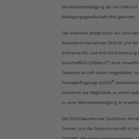
Minderheitsbeteiligung der von OHB un
Beteiligungsgesellschaft mbH gesichert.
Die Investition erfolgt durch ein Joint V
Raumfahrtunternehmen OHB SE und der I
Enterprise AG, und wird die Entwicklung 
einschließlich D328eco™, einer umweltfr
Deutsche Aircraft GmbH hergestellten, b
®
Passagierflugzeugs Do328
vorantreiben
Investoren die Möglichkeit, zu einem spät
zu einer Mehrheitsbeteiligung zu erwerb
Die D328-Baureihe der Deutschen Aircraf
Dornier, und die Deutsche Aircraft ist I
Do328®. Mit neuen Antriebssystemen, Lu