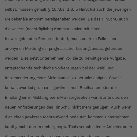
selbst, müssen gemäß § 16 Abs. 1 S. 5 HinSchG auch die jeweiligen
Meldekanäle anonym bereitgehalten werden. Da das HinSchG auch
die weitere (nachträgliche) Kommunikation mit einer
hinweisgebenden Person erfordert, muss auch im Falle einer
anonymen Meldung ein pragmatischer Lösungsansatz gefunden
werden. Dies setzt Unternehmen vor die zu bewältigende Aufgabe,
entsprechende technische Vorkehrungen bei der Wahl und
Implementierung eines Meldekanals zu berücksichtigen. Soweit
bspw. zuvor lediglich ein „gewöhnlicher“ Briefkasten oder der
Empfang einer Meldung per E-Mail vorgesehen war, dürfte dies den
neuen Anforderungen des HinSchG nicht mehr genügen. Auch wenn
dies einen gewissen Mehraufwand bedeutet, kommen Unternehmen
künftig nicht darum umher, bspw. Tools verschiedener Anbieter auch
dahingehend zu prüfen, ob eine entsprechende anonyme