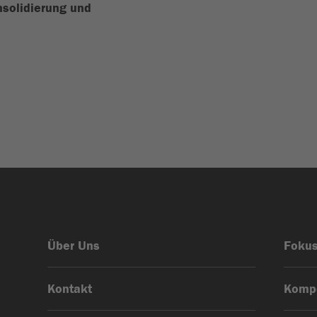
solidierung und
Über Uns
Foku
Kontakt
Komp