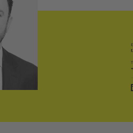
E
f
T
+