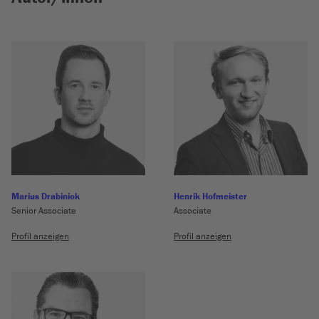
Marius Drabiniok
Henrik Hofmeister
Senior Associate
Associate
Profil anzeigen
Profil anzeigen