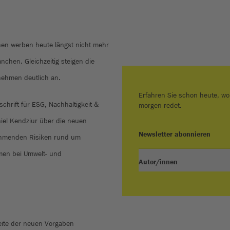
hen werben heute längst nicht mehr
nchen. Gleichzeitig steigen die
nehmen deutlich an.
Erfahren Sie schon heute, wo
chrift für ESG, Nachhaltigkeit &
morgen redet.
niel Kendziur über die neuen
Newsletter abonnieren
nehmenden Risiken rund um
men bei Umwelt- und
Autor/innen
eite der neuen Vorgaben