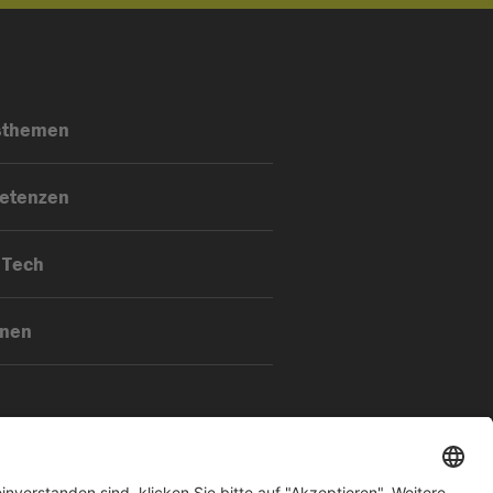
sthemen
etenzen
 Tech
onen