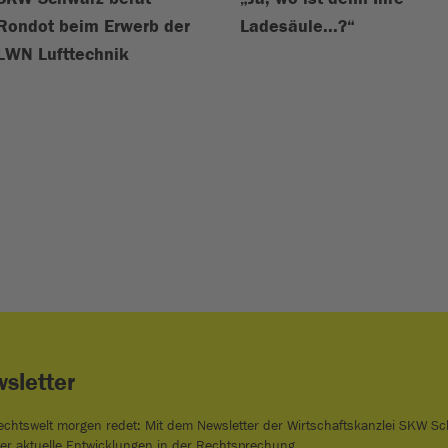
Rondot beim Erwerb der
Ladesäule...?“
LWN Lufttechnik
sletter
echtswelt morgen redet: Mit dem Newsletter der Wirtschaftskanzlei SKW S
er aktuelle Entwicklungen in der Rechtsprechung.