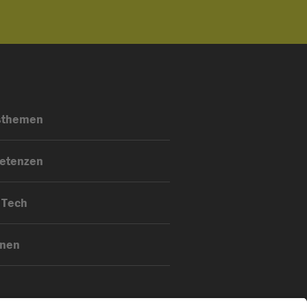
sthemen
etenzen
 Tech
onen