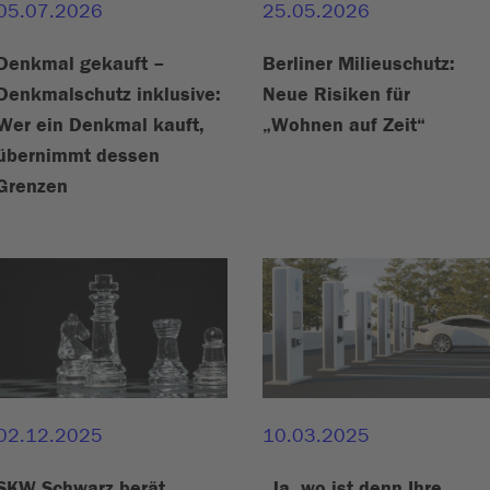
05.07.2026
25.05.2026
Denkmal gekauft –
Berliner Milieuschutz:
Denkmalschutz inklusive:
Neue Risiken für
Wer ein Denkmal kauft,
„Wohnen auf Zeit“
übernimmt dessen
Grenzen
02.12.2025
10.03.2025
SKW Schwarz berät
„Ja, wo ist denn Ihre