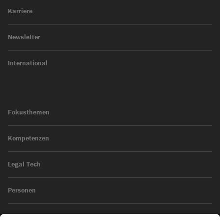
Karriere
Newsletter
International
Fokusthemen
Kompetenzen
Legal Tech
Personen
News