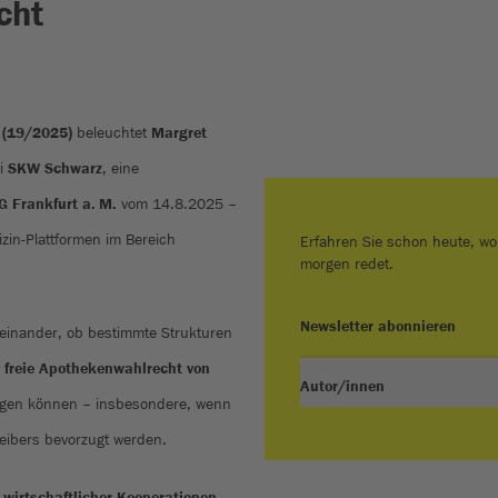
cht
 (19/2025)
beleuchtet
Margret
ei
SKW Schwarz
, eine
G Frankfurt a. M.
vom 14.8.2025 –
zin-Plattformen im Bereich
Erfahren Sie schon heute, wo
morgen redet.
Newsletter abonnieren
seinander, ob bestimmte Strukturen
s
freie Apothekenwahlrecht von
Autor/innen
igen können – insbesondere, wenn
eibers bevorzugt werden.
 wirtschaftlicher Kooperationen