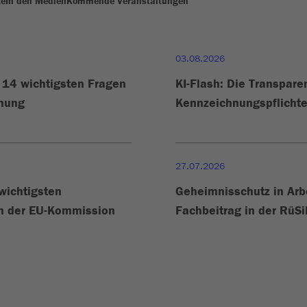
te
In den Medien
Kommende Veranstaltungen
03.08.2026
e 14 wichtigsten Fragen
KI-Flash: Die Transpare
hnung
Kennzeichnungspflichte
27.07.2026
 wichtigsten
Geheimnisschutz in Arb
en der EU-Kommission
Fachbeitrag in der RüS