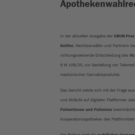
Apothekenwahlre
In der aktuellen Ausgabe der
GRUR-Prax
Knitter
, Rechtsanwältin und Partnerin b
richtungsweisende Entscheidung des
OL
6 W 108/25, zur Gestaltung von Telemedi
medizinischer Cannabisprodukte.
Das Gericht setzte sich mit der Frage au
und Abläufe auf digitalen Plattformen da
Patientinnen und Patienten
beeinträcht
Kooperationsapotheken des Plattformbetr
Der Beitrag zeigt die
rechtlichen Grenzen